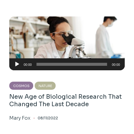
Audio
00:00
00:00
Player
COSMOS
NATURE
New Age of Biological Research That
Changed The Last Decade
Mary Fox
08/11/2022