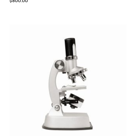
$
800.00